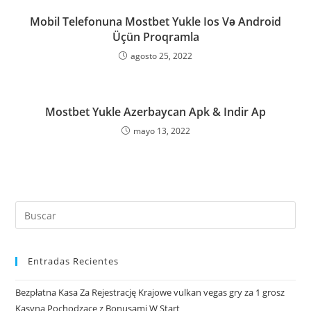
Mоbil Tеlеfоnunа Mоstbеt Yuklе Iоs Və Аndrоid
Üçün Рrоqrаmlа
agosto 25, 2022
Mostbet Yukle Azerbaycan Apk & Indir Ap
mayo 13, 2022
Pul
Es
par
Entradas Recientes
cer
el
Bezpłatna Kasa Za Rejestrację Krajowe vulkan vegas gry za 1 grosz
pan
Kasyna Pochodzące z Bonusami W Start