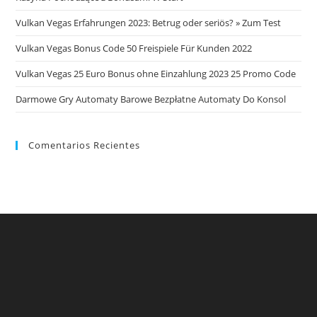
de
bú
Vulkan Vegas Erfahrungen 2023: Betrug oder seriös? » Zum Test
Vulkan Vegas Bonus Code 50 Freispiele Für Kunden 2022
Vulkan Vegas 25 Euro Bonus ohne Einzahlung 2023 25 Promo Code
Darmowe Gry Automaty Barowe Bezpłatne Automaty Do Konsol
Comentarios Recientes